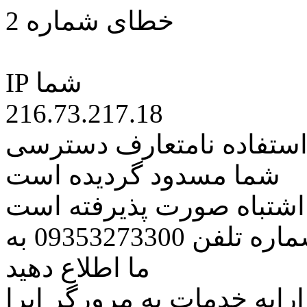
خطای شماره 2
IP شما
216.73.217.18
 استفاده نامتعارف دسترسی
شما مسدود گردیده است
ه اشتباه صورت پذیرفته است
مراتب این مسئله را از طریق شماره تلفن 09353273300 به
ما اطلاع دهید
رایه خدمات به مرورگر اپرا