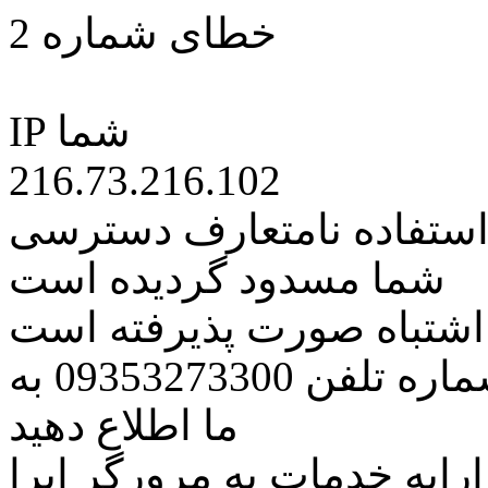
خطای شماره 2
IP شما
216.73.216.102
 استفاده نامتعارف دسترسی
شما مسدود گردیده است
ه اشتباه صورت پذیرفته است
مراتب این مسئله را از طریق شماره تلفن 09353273300 به
ما اطلاع دهید
رایه خدمات به مرورگر اپرا