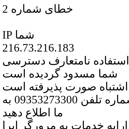
خطای شماره 2
IP شما
216.73.216.183
 استفاده نامتعارف دسترسی
شما مسدود گردیده است
ه اشتباه صورت پذیرفته است
مراتب این مسئله را از طریق شماره تلفن 09353273300 به
ما اطلاع دهید
رایه خدمات به مرورگر اپرا