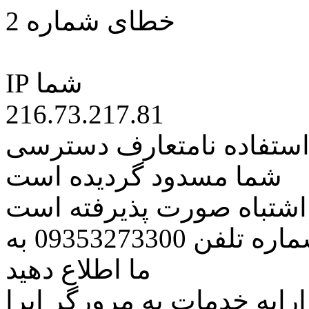
خطای شماره 2
IP شما
216.73.217.81
 استفاده نامتعارف دسترسی
شما مسدود گردیده است
ه اشتباه صورت پذیرفته است
مراتب این مسئله را از طریق شماره تلفن 09353273300 به
ما اطلاع دهید
رایه خدمات به مرورگر اپرا