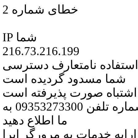
خطای شماره 2
IP شما
216.73.216.199
 استفاده نامتعارف دسترسی
شما مسدود گردیده است
ه اشتباه صورت پذیرفته است
مراتب این مسئله را از طریق شماره تلفن 09353273300 به
ما اطلاع دهید
رایه خدمات به مرورگر اپرا