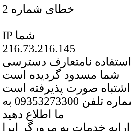
خطای شماره 2
IP شما
216.73.216.145
 استفاده نامتعارف دسترسی
شما مسدود گردیده است
ه اشتباه صورت پذیرفته است
مراتب این مسئله را از طریق شماره تلفن 09353273300 به
ما اطلاع دهید
رایه خدمات به مرورگر اپرا